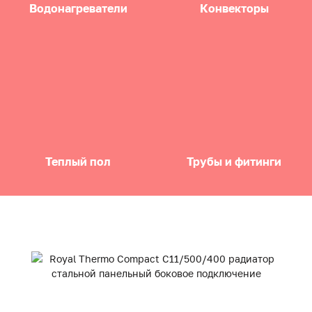
Водонагреватели
Конвекторы
Теплый пол
Трубы и фитинги