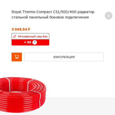
Royal Thermo Compact C11/500/400 радиатор
R
стальной панельный боковое подключение
с
3 048.54 ₽
3 
Мгновенный кеш-бэк
+ 30
?
КОНСУЛЬТАЦИЯ