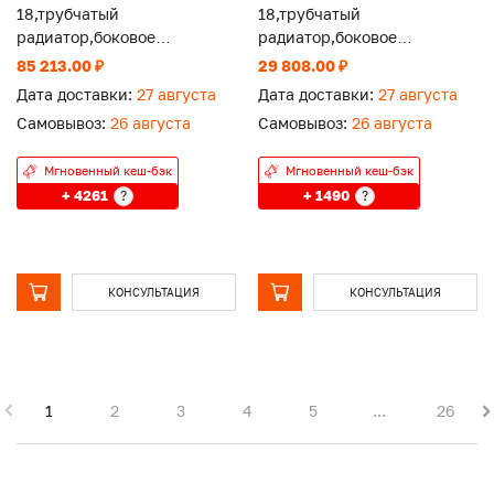
18,трубчатый
18,трубчатый
радиатор,боковое
радиатор,боковое
подключение,RAL 9016
подключение,RAL 9016
85 213.00 ₽
29 808.00 ₽
Дата доставки:
27 августа
Дата доставки:
27 августа
Самовывоз:
26 августа
Самовывоз:
26 августа
Мгновенный кеш-бэк
Мгновенный кеш-бэк
+ 4261
+ 1490
?
?
КОНСУЛЬТАЦИЯ
КОНСУЛЬТАЦИЯ
1
2
3
4
5
...
26