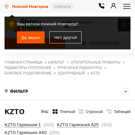
Нижний Новгород
Сменить
0 позиций
0
Ваш регион Нижний Новгород?
0 ₽
Да, верно
Нет, другой
КАТАЛОГ
КОНСУЛЬТАЦИЯ
ГЛАВНАЯ СТРАНИЦА
КАТАЛОГ
ОТОПИТЕЛЬНЫЕ ПРИБОРЫ
РАДИАТОРЫ ОТОПЛЕНИЯ
ТРУБЧАТЫЕ РАДИАТОРЫ
БОКОВОЕ ПОДКЛЮЧЕНИЕ
ОДНОРЯДНЫЙ
KZTO
ФИЛЬТР
KZTO
Вид:
Плиткой
Строчкой
Таблицей
KZTO Гармония 1
(203)
KZTO Гармония А25
(302)
KZTO Гармония А40
(259)