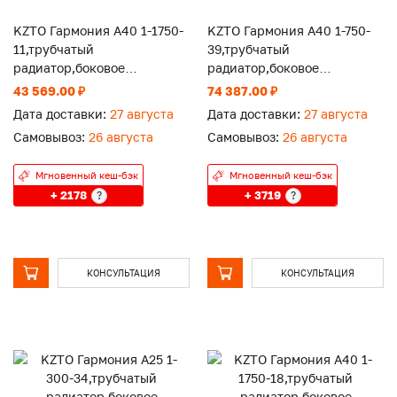
KZTO Гармония А40 1-1750-
KZTO Гармония А40 1-750-
11,трубчатый
39,трубчатый
радиатор,боковое
радиатор,боковое
подключение,RAL 9016
подключение,RAL 9016
43 569.00 ₽
74 387.00 ₽
Дата доставки:
27 августа
Дата доставки:
27 августа
Самовывоз:
26 августа
Самовывоз:
26 августа
Мгновенный кеш-бэк
Мгновенный кеш-бэк
+ 2178
+ 3719
?
?
КОНСУЛЬТАЦИЯ
КОНСУЛЬТАЦИЯ