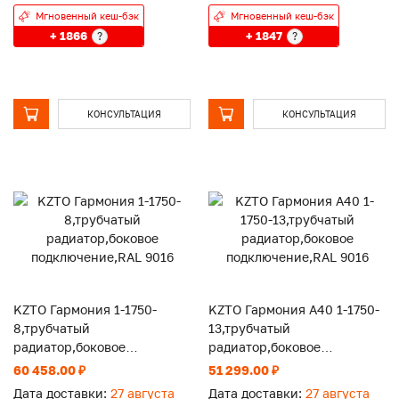
Мгновенный кеш-бэк
Мгновенный кеш-бэк
+ 1866
+ 1847
?
?
КОНСУЛЬТАЦИЯ
КОНСУЛЬТАЦИЯ
KZTO Гармония 1-1750-
KZTO Гармония А40 1-1750-
8,трубчатый
13,трубчатый
радиатор,боковое
радиатор,боковое
подключение,RAL 9016
подключение,RAL 9016
60 458.00 ₽
51 299.00 ₽
Дата доставки:
27 августа
Дата доставки:
27 августа