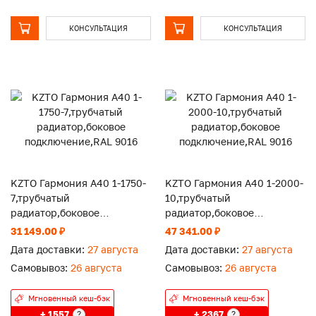
КОНСУЛЬТАЦИЯ
КОНСУЛЬТАЦИЯ
KZTO Гармония А40 1-1750-
KZTO Гармония А40 1-2000-
7,трубчатый
10,трубчатый
радиатор,боковое
радиатор,боковое
подключение,RAL 9016
подключение,RAL 9016
31 149.00 ₽
47 341.00 ₽
Дата доставки:
27 августа
Дата доставки:
27 августа
Самовывоз:
26 августа
Самовывоз:
26 августа
Мгновенный кеш-бэк
Мгновенный кеш-бэк
+ 1557
+ 2367
?
?