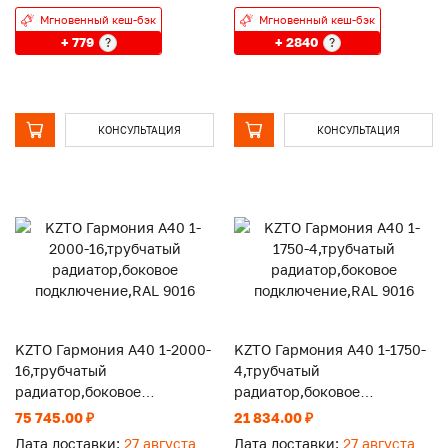
Мгновенный кеш-бэк
Мгновенный кеш-бэк
+ 779
+ 2840
?
?
КОНСУЛЬТАЦИЯ
КОНСУЛЬТАЦИЯ
KZTO Гармония А40 1-2000-
KZTO Гармония А40 1-1750-
16,трубчатый
4,трубчатый
радиатор,боковое
радиатор,боковое
подключение,RAL 9016
подключение,RAL 9016
75 745.00 ₽
21 834.00 ₽
Дата доставки:
27 августа
Дата доставки:
27 августа