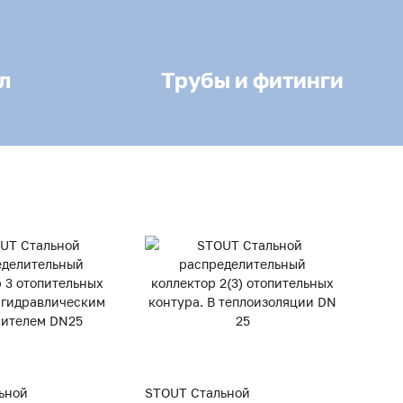
л
Трубы и фитинги
ьной
STOUT Стальной
STOUT