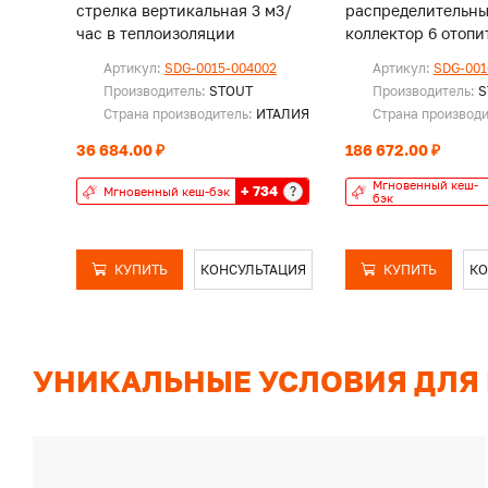
стрелка вертикальная 3 м3/
распределительн
час в теплоизоляции
коллектор 6 отопи
контура. В тепло
Артикул:
SDG-0015-004002
Артикул:
SDG-001
32
Производитель:
STOUT
Производитель:
S
Страна производитель:
ИТАЛИЯ
Страна производ
36 684.00 ₽
186 672.00 ₽
Мгновенный кеш-
+ 734
?
Мгновенный кеш-бэк
бэк
КУПИТЬ
КОНСУЛЬТАЦИЯ
КУПИТЬ
КО
УНИКАЛЬНЫЕ УСЛОВИЯ ДЛЯ