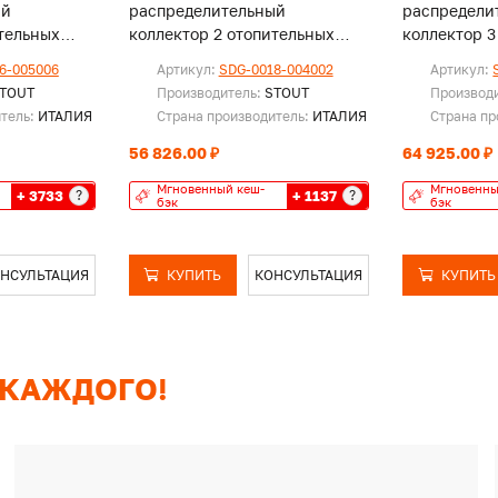
ый
распределительный
распредели
тельных
коллектор 2 отопительных
коллектор 3
изоляции DN
контура с гидравлическим
контура с 
6-005006
Артикул:
SDG-0018-004002
Артикул:
разделителем DN25
разделител
TOUT
Производитель:
STOUT
Производ
итель:
ИТАЛИЯ
Страна производитель:
ИТАЛИЯ
Страна пр
56 826.00 ₽
64 925.00 ₽
Мгновенный кеш-
Мгновенны
+ 3733
+ 1137
?
?
бэк
бэк
НСУЛЬТАЦИЯ
КУПИТЬ
КОНСУЛЬТАЦИЯ
КУПИТЬ
 КАЖДОГО!