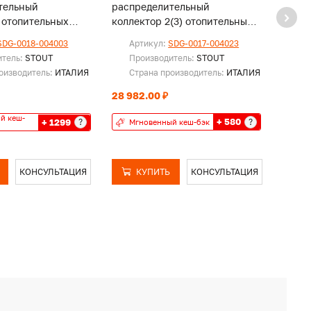
тельный
распределительный
прямы
 отопительных
коллектор 2(3) отопительных
насос
гидравлическим
контура. В теплоизоляции DN
42 k
SDG-0018-004003
Артикул:
SDG-0017-004023
Ар
ем DN25
25
итель:
STOUT
Производитель:
STOUT
Пр
оизводитель:
ИТАЛИЯ
Страна производитель:
ИТАЛИЯ
Ст
28 982.00 ₽
28 99
й кеш-
+ 580
+ 1299
?
?
Мгновенный кеш-бэк
Мг
КОНСУЛЬТАЦИЯ
КУПИТЬ
КОНСУЛЬТАЦИЯ