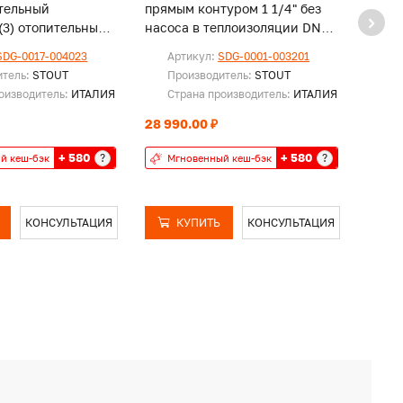
тельный
прямым контуром 1 1/4" без
прямы
(3) отопительных
насоса в теплоизоляции DN32
насос
теплоизоляции DN
42 kW
в теп
SDG-0017-004023
Артикул:
SDG-0001-003201
Ар
итель:
STOUT
Производитель:
STOUT
Пр
оизводитель:
ИТАЛИЯ
Страна производитель:
ИТАЛИЯ
Ст
28 990.00 ₽
51 96
Мг
+ 580
+ 580
?
?
й кеш-бэк
Мгновенный кеш-бэк
бэ
КОНСУЛЬТАЦИЯ
КУПИТЬ
КОНСУЛЬТАЦИЯ