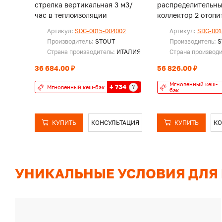
стрелка вертикальная 3 м3/
распределительн
час в теплоизоляции
коллектор 2 отопи
контура с гидрав
Артикул:
SDG-0015-004002
Артикул:
SDG-001
разделителем DN2
Производитель:
STOUT
Производитель:
S
Страна производитель:
ИТАЛИЯ
Страна производ
36 684.00 ₽
56 826.00 ₽
Мгновенный кеш-
+ 734
?
Мгновенный кеш-бэк
бэк
КУПИТЬ
КОНСУЛЬТАЦИЯ
КУПИТЬ
КО
УНИКАЛЬНЫЕ УСЛОВИЯ ДЛЯ