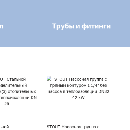
л
Трубы и фитинги
ьной
STOUT Насосная группа с
STOUT