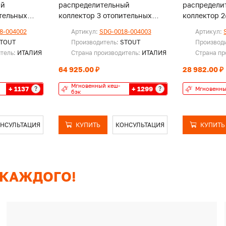
ый
распределительный
распредели
тельных
коллектор 3 отопительных
коллектор 2
лическим
контура с гидравлическим
контура. В 
8-004002
Артикул:
SDG-0018-004003
Артикул:
5
разделителем DN25
25
TOUT
Производитель:
STOUT
Производ
итель:
ИТАЛИЯ
Страна производитель:
ИТАЛИЯ
Страна пр
64 925.00 ₽
28 982.00 ₽
Мгновенный кеш-
+ 1137
+ 1299
?
?
Мгновенны
бэк
НСУЛЬТАЦИЯ
КУПИТЬ
КОНСУЛЬТАЦИЯ
КУПИТЬ
 КАЖДОГО!