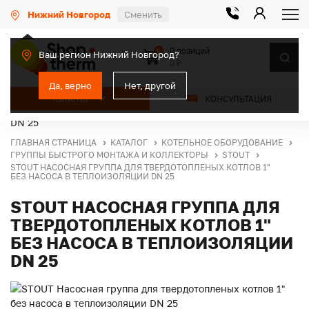
Нижний Новгород
Сменить
0 позиций
0
Ваш регион Нижний Новгород?
0 ₽
Да, верно
Нет, другой
КАТАЛОГ
КОНСУЛЬТАЦИЯ
ГЛАВНАЯ СТРАНИЦА
КАТАЛОГ
КОТЕЛЬНОЕ ОБОРУДОВАНИЕ
ГРУППЫ БЫСТРОГО МОНТАЖА И КОЛЛЕКТОРЫ
STOUT
STOUT НАСОСНАЯ ГРУППА ДЛЯ ТВЕРДОТОПЛЕНЫХ КОТЛОВ 1"
БЕЗ НАСОСА В ТЕПЛОИЗОЛЯЦИИ DN 25
STOUT НАСОСНАЯ ГРУППА ДЛЯ
ТВЕРДОТОПЛЕНЫХ КОТЛОВ 1"
БЕЗ НАСОСА В ТЕПЛОИЗОЛЯЦИИ
DN 25