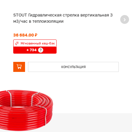
STOUT Гидравлическая стрелка вертикальная 3
S
м3/час в теплоизоляции
о
36 684.00 ₽
18
Мгновенный кеш-бэк
+ 734
?
КОНСУЛЬТАЦИЯ