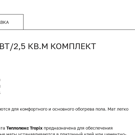
АВКА
ВТ/2,5 КВ.М КОМПЛЕКТ
с
Я
5
тся для комфортного и основного обогрева пола. Мат легко
ата
Теплолюкс Tropix
предназначена для обеспечения
ые маты устанавливаются в плиточный клей или цементно-