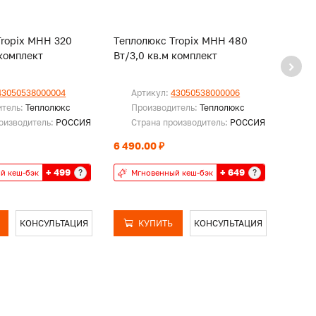
Tropix МНН 320
Теплолюкс Tropix МНН 480
Тепло
 комплект
Вт/3,0 кв.м комплект
Вт/3,
43050538000004
Артикул:
43050538000006
Ар
итель:
Теплолюкс
Производитель:
Теплолюкс
Пр
оизводитель:
РОССИЯ
Страна производитель:
РОССИЯ
Ст
6 490.00 ₽
7 090
+ 499
+ 649
?
?
й кеш-бэк
Мгновенный кеш-бэк
Мг
КОНСУЛЬТАЦИЯ
КУПИТЬ
КОНСУЛЬТАЦИЯ