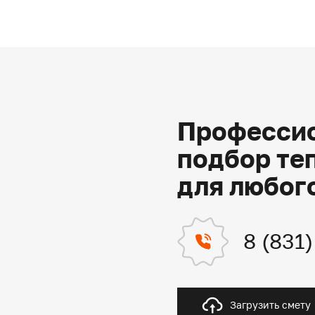
Профессио
подбор те
для любог
8 (831
Загрузить смету