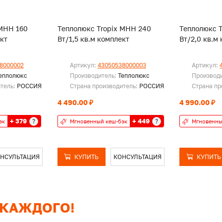
 МНН 160
Теплолюкс Tropix МНН 240
Теплолюкс 
ект
Вт/1,5 кв.м комплект
Вт/2,0 кв.м
8000002
Артикул:
43050538000003
Артикул:
еплолюкс
Производитель:
Теплолюкс
Производ
итель:
РОССИЯ
Страна производитель:
РОССИЯ
Страна пр
4 490.00 ₽
4 990.00 ₽
+ 379
+ 449
?
?
эк
Мгновенный кеш-бэк
Мгновенны
НСУЛЬТАЦИЯ
КУПИТЬ
КОНСУЛЬТАЦИЯ
КУПИТЬ
 КАЖДОГО!