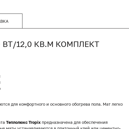
АВКА
 ВТ/12,0 КВ.М КОМПЛЕКТ
с
Я
0
тся для комфортного и основного обогрева пола. Мат легко
ата
Теплолюкс Tropix
предназначена для обеспечения
ые маты устанавливаются в плиточный клей или цементно-