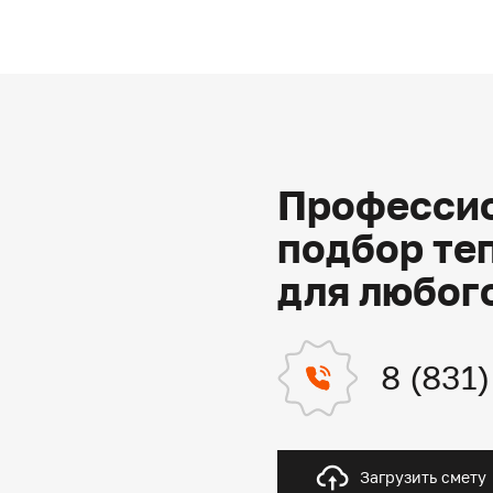
Профессио
подбор те
для любог
8 (831
Загрузить смету