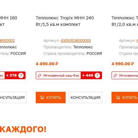
 МНН 160
Теплолюкс Tropix МНН 240
Теплолюкс 
ект
Вт/1,5 кв.м комплект
Вт/2,0 кв.м
8000002
Артикул:
43050538000003
Артикул:
еплолюкс
Производитель:
Теплолюкс
Производ
итель:
РОССИЯ
Страна производитель:
РОССИЯ
Страна пр
4 490.00 ₽
4 990.00 ₽
+ 379
+ 449
?
?
эк
Мгновенный кеш-бэк
Мгновенны
НСУЛЬТАЦИЯ
КУПИТЬ
КОНСУЛЬТАЦИЯ
КУПИТЬ
 КАЖДОГО!