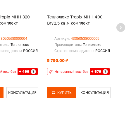
Tropix МНН 320
Теплолюкс Tropix МНН 400
Тепло
 комплект
Вт/2,5 кв.м комплект
Вт/3,
43050538000004
Артикул:
43050538000005
Ар
итель:
Теплолюкс
Производитель:
Теплолюкс
Пр
оизводитель:
РОССИЯ
Страна производитель:
РОССИЯ
Ст
5 790.00 ₽
6 490
+ 499
+ 579
?
?
й кеш-бэк
Мгновенный кеш-бэк
Мг
КОНСУЛЬТАЦИЯ
КУПИТЬ
КОНСУЛЬТАЦИЯ