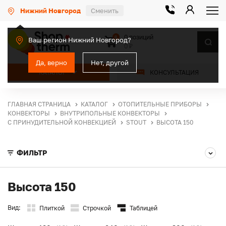
Нижний Новгород
Сменить
0 позиций
0
Ваш регион Нижний Новгород?
0 ₽
Да, верно
Нет, другой
КАТАЛОГ
КОНСУЛЬТАЦИЯ
ГЛАВНАЯ СТРАНИЦА
КАТАЛОГ
ОТОПИТЕЛЬНЫЕ ПРИБОРЫ
КОНВЕКТОРЫ
ВНУТРИПОЛЬНЫЕ КОНВЕКТОРЫ
С ПРИНУДИТЕЛЬНОЙ КОНВЕКЦИЕЙ
STOUT
ВЫСОТА 150
ФИЛЬТР
Высота 150
Вид:
Плиткой
Строчкой
Таблицей