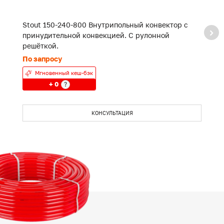
Stout 150-240-800 Внутрипольный конвектор с
S
принудительной конвекцией. С рулонной
п
решёткой.
р
По запросу
П
Мгновенный кеш-бэк
+ 0
?
КОНСУЛЬТАЦИЯ