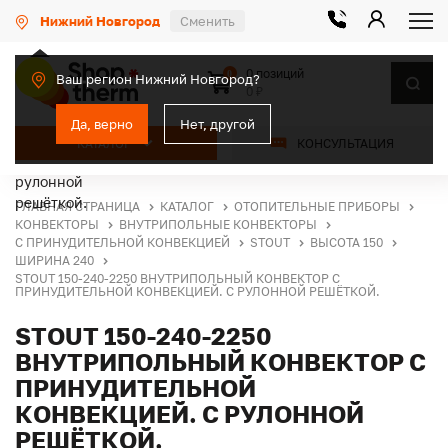
Нижний Новгород
Сменить
0 позиций
0
Ваш регион Нижний Новгород?
0 ₽
Да, верно
Нет, другой
КАТАЛОГ
КОНСУЛЬТАЦИЯ
ГЛАВНАЯ СТРАНИЦА
КАТАЛОГ
ОТОПИТЕЛЬНЫЕ ПРИБОРЫ
КОНВЕКТОРЫ
ВНУТРИПОЛЬНЫЕ КОНВЕКТОРЫ
С ПРИНУДИТЕЛЬНОЙ КОНВЕКЦИЕЙ
STOUT
ВЫСОТА 150
ШИРИНА 240
STOUT 150-240-2250 ВНУТРИПОЛЬНЫЙ КОНВЕКТОР С
ПРИНУДИТЕЛЬНОЙ КОНВЕКЦИЕЙ. С РУЛОННОЙ РЕШЁТКОЙ.
STOUT 150-240-2250
ВНУТРИПОЛЬНЫЙ КОНВЕКТОР С
ПРИНУДИТЕЛЬНОЙ
КОНВЕКЦИЕЙ. С РУЛОННОЙ
РЕШЁТКОЙ.