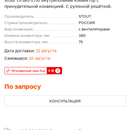
Stout 75-380-1750 Внутрипольный конвектор с
принудительной конвекцией. С рулонной решёткой.
Производитель:
STOUT
Страна производитель:
РОССИЯ
Вид конвекции:
с вентиляторами
Ширина конвектора, мм:
380
Высота конвектора, мм:
75
Дата доставки:
11 августа
Самовывоз:
10 августа
+ 0
?
Мгновенный кеш-бэк
По запросу
КОНСУЛЬТАЦИЯ