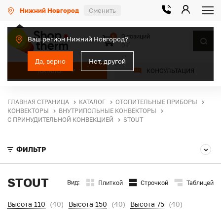
Нижний Новгород
Сменить
0 позиций
0
Ваш регион Нижний Новгород?
0 ₽
Да, верно
Нет, другой
КАТАЛОГ
КОНСУЛЬТАЦИЯ
ГЛАВНАЯ СТРАНИЦА
КАТАЛОГ
ОТОПИТЕЛЬНЫЕ ПРИБОРЫ
КОНВЕКТОРЫ
ВНУТРИПОЛЬНЫЕ КОНВЕКТОРЫ
С ПРИНУДИТЕЛЬНОЙ КОНВЕКЦИЕЙ
STOUT
ФИЛЬТР
STOUT
Вид:
Плиткой
Строчкой
Таблицей
Высота 110
(40)
Высота 150
(40)
Высота 75
(40)