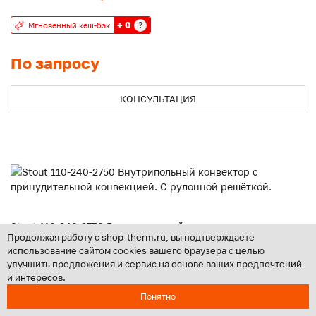
+ 0
?
Мгновенный кеш-бэк
По запросу
КОНСУЛЬТАЦИЯ
Stout 110-240-2750 Внутрипольный конвектор с
Продолжая работу с shop-therm.ru, вы подтверждаете
принудительной конвекцией. С рулонной решёткой.
использование сайтом cookies вашего браузера с целью
улучшить предложения и сервис на основе ваших предпочтений
Производитель:
STOUT
и интересов.
Страна производитель:
РОССИЯ
Вид конвекции:
с вентиляторами
Понятно
Ширина конвектора, мм:
240