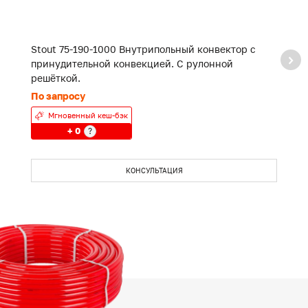
Stout 75-190-1000 Внутрипольный конвектор с
S
принудительной конвекцией. С рулонной
п
решёткой.
р
По запросу
П
Мгновенный кеш-бэк
+ 0
?
КОНСУЛЬТАЦИЯ