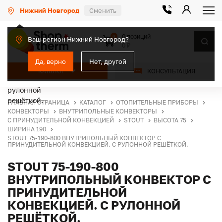
Нижний Новгород
Сменить
0 позиций
0
Ваш регион Нижний Новгород?
0 ₽
Да, верно
Нет, другой
КАТАЛОГ
КОНСУЛЬТАЦИЯ
ГЛАВНАЯ СТРАНИЦА
КАТАЛОГ
ОТОПИТЕЛЬНЫЕ ПРИБОРЫ
КОНВЕКТОРЫ
ВНУТРИПОЛЬНЫЕ КОНВЕКТОРЫ
С ПРИНУДИТЕЛЬНОЙ КОНВЕКЦИЕЙ
STOUT
ВЫСОТА 75
ШИРИНА 190
STOUT 75-190-800 ВНУТРИПОЛЬНЫЙ КОНВЕКТОР С
ПРИНУДИТЕЛЬНОЙ КОНВЕКЦИЕЙ. С РУЛОННОЙ РЕШЁТКОЙ.
STOUT 75-190-800
ВНУТРИПОЛЬНЫЙ КОНВЕКТОР С
ПРИНУДИТЕЛЬНОЙ
КОНВЕКЦИЕЙ. С РУЛОННОЙ
РЕШЁТКОЙ.