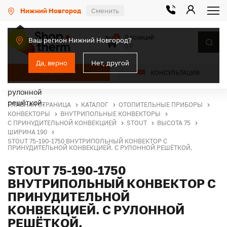
Нижний Новгород
Сменить
0 позиций
0
Ваш регион Нижний Новгород?
0 ₽
Да, верно
Нет, другой
КАТАЛОГ
КОНСУЛЬТАЦИЯ
ГЛАВНАЯ СТРАНИЦА
КАТАЛОГ
ОТОПИТЕЛЬНЫЕ ПРИБОРЫ
КОНВЕКТОРЫ
ВНУТРИПОЛЬНЫЕ КОНВЕКТОРЫ
С ПРИНУДИТЕЛЬНОЙ КОНВЕКЦИЕЙ
STOUT
ВЫСОТА 75
ШИРИНА 190
STOUT 75-190-1750 ВНУТРИПОЛЬНЫЙ КОНВЕКТОР С
ПРИНУДИТЕЛЬНОЙ КОНВЕКЦИЕЙ. С РУЛОННОЙ РЕШЁТКОЙ.
STOUT 75-190-1750
ВНУТРИПОЛЬНЫЙ КОНВЕКТОР С
ПРИНУДИТЕЛЬНОЙ
КОНВЕКЦИЕЙ. С РУЛОННОЙ
РЕШЁТКОЙ.