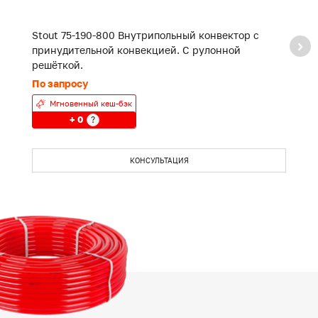
Stout 75-190-800 Внутрипольный конвектор с
S
принудительной конвекцией. С рулонной
п
решёткой.
р
По запросу
П
Мгновенный кеш-бэк
+ 0
?
КОНСУЛЬТАЦИЯ