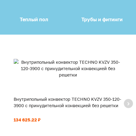
Теплый пол
Трубы и фитинги
Внутрипольный конвектор TECHNO KVZV 350-120-
В
3900 с принудительной конвекцией без решетки
2
134 625.22 ₽
94