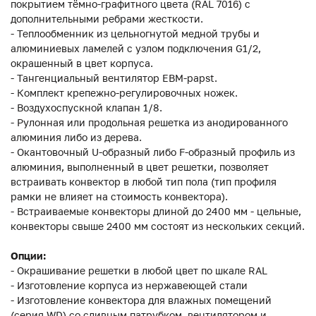
покрытием тёмно-графитного цвета (RAL 7016) с
дополнительными ребрами жесткости.
- Теплообменник из цельногнутой медной трубы и
алюминиевых ламелей с узлом подключения G1/2,
окрашенный в цвет корпуса.
- Тангенциальный вентилятор EBM-papst.
- Комплект крепежно-регулировочных ножек.
- Воздухоспускной клапан 1/8.
- Рулонная или продольная решетка из анодированного
алюминия либо из дерева.
- Окантовочный U-образный либо F-образный профиль из
алюминия, выполненный в цвет решетки, позволяет
встраивать конвектор в любой тип пола (тип профиля
рамки не влияет на стоимость конвектора).
- Встраиваемые конвекторы длиной до 2400 мм - цельные,
конвекторы свыше 2400 мм состоят из нескольких секций.
Опции:
- Окрашивание решетки в любой цвет по шкале RAL
- Изготовление корпуса из нержавеющей стали
- Изготовление конвектора для влажных помещений
(серия WD) со сливным патрубком, вентилятором и