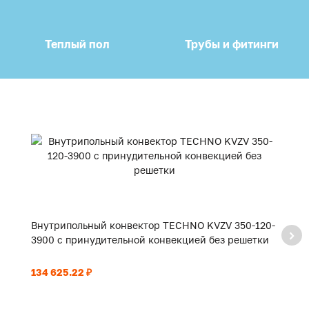
Теплый пол
Трубы и фитинги
Внутрипольный конвектор TECHNO KVZV 350-120-
В
3900 с принудительной конвекцией без решетки
2
134 625.22 ₽
94