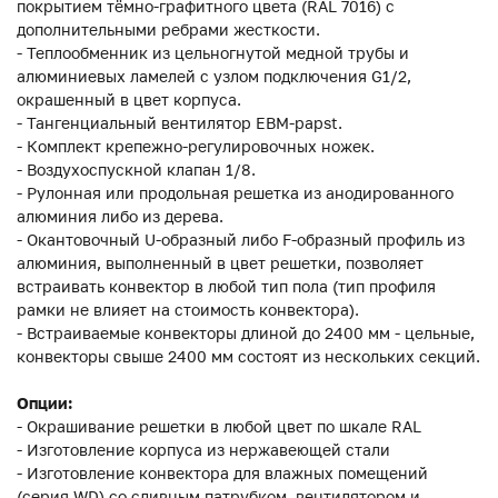
покрытием тёмно-графитного цвета (RAL 7016) с
дополнительными ребрами жесткости.
- Теплообменник из цельногнутой медной трубы и
алюминиевых ламелей с узлом подключения G1/2,
окрашенный в цвет корпуса.
- Тангенциальный вентилятор EBM-papst.
- Комплект крепежно-регулировочных ножек.
- Воздухоспускной клапан 1/8.
- Рулонная или продольная решетка из анодированного
алюминия либо из дерева.
- Окантовочный U-образный либо F-образный профиль из
алюминия, выполненный в цвет решетки, позволяет
встраивать конвектор в любой тип пола (тип профиля
рамки не влияет на стоимость конвектора).
- Встраиваемые конвекторы длиной до 2400 мм - цельные,
конвекторы свыше 2400 мм состоят из нескольких секций.
Опции:
- Окрашивание решетки в любой цвет по шкале RAL
- Изготовление корпуса из нержавеющей стали
- Изготовление конвектора для влажных помещений
(серия WD) со сливным патрубком, вентилятором и