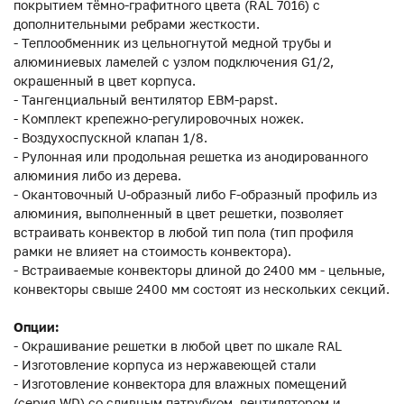
покрытием тёмно-графитного цвета (RAL 7016) с
дополнительными ребрами жесткости.
- Теплообменник из цельногнутой медной трубы и
алюминиевых ламелей с узлом подключения G1/2,
окрашенный в цвет корпуса.
- Тангенциальный вентилятор EBM-papst.
- Комплект крепежно-регулировочных ножек.
- Воздухоспускной клапан 1/8.
- Рулонная или продольная решетка из анодированного
алюминия либо из дерева.
- Окантовочный U-образный либо F-образный профиль из
алюминия, выполненный в цвет решетки, позволяет
встраивать конвектор в любой тип пола (тип профиля
рамки не влияет на стоимость конвектора).
- Встраиваемые конвекторы длиной до 2400 мм - цельные,
конвекторы свыше 2400 мм состоят из нескольких секций.
Опции:
- Окрашивание решетки в любой цвет по шкале RAL
- Изготовление корпуса из нержавеющей стали
- Изготовление конвектора для влажных помещений
(серия WD) со сливным патрубком, вентилятором и