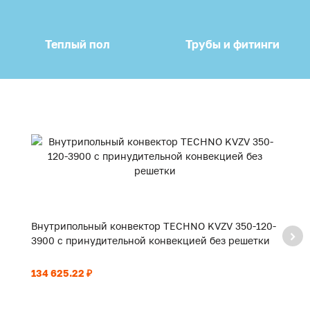
Теплый пол
Трубы и фитинги
Внутрипольный конвектор TECHNO KVZV 350-120-
В
3900 с принудительной конвекцией без решетки
2
134 625.22 ₽
94