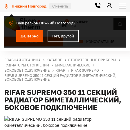
Нижний Новгород
Сменить
0 позиций
0
Ваш регион Нижний Новгород?
0 ₽
Да, верно
Нет, другой
КАТАЛОГ
КОНСУЛЬТАЦИЯ
ГЛАВНАЯ СТРАНИЦА
КАТАЛОГ
ОТОПИТЕЛЬНЫЕ ПРИБОРЫ
РАДИАТОРЫ ОТОПЛЕНИЯ
БИМЕТАЛЛИЧЕСКИЕ
БОКОВОЕ ПОДКЛЮЧЕНИЕ
RIFAR
RIFAR SUPREMO
RIFAR SUPREMO 350 11 СЕКЦИЙ РАДИАТОР БИМЕТАЛЛИЧЕСКИЙ,
БОКОВОЕ ПОДКЛЮЧЕНИЕ
RIFAR SUPREMO 350 11 СЕКЦИЙ
РАДИАТОР БИМЕТАЛЛИЧЕСКИЙ,
БОКОВОЕ ПОДКЛЮЧЕНИЕ