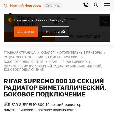
Нижний Новгород
Сменить
0 позиций
0
Ваш регион Нижний Новгород?
0 ₽
Да, верно
Нет, другой
КАТАЛОГ
КОНСУЛЬТАЦИЯ
ГЛАВНАЯ СТРАНИЦА
КАТАЛОГ
ОТОПИТЕЛЬНЫЕ ПРИБОРЫ
РАДИАТОРЫ ОТОПЛЕНИЯ
БИМЕТАЛЛИЧЕСКИЕ
БОКОВОЕ ПОДКЛЮЧЕНИЕ
RIFAR
RIFAR SUPREMO
RIFAR SUPREMO 800 10 СЕКЦИЙ РАДИАТОР БИМЕТАЛЛИЧЕСКИЙ,
БОКОВОЕ ПОДКЛЮЧЕНИЕ
RIFAR SUPREMO 800 10 СЕКЦИЙ
РАДИАТОР БИМЕТАЛЛИЧЕСКИЙ,
БОКОВОЕ ПОДКЛЮЧЕНИЕ