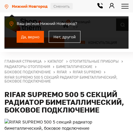
Нижний Новгород
Сменить
0 позиций
0
Ваш регион Нижний Новгород?
0 ₽
Да, верно
Нет, другой
КАТАЛОГ
КОНСУЛЬТАЦИЯ
ГЛАВНАЯ СТРАНИЦА
КАТАЛОГ
ОТОПИТЕЛЬНЫЕ ПРИБОРЫ
РАДИАТОРЫ ОТОПЛЕНИЯ
БИМЕТАЛЛИЧЕСКИЕ
БОКОВОЕ ПОДКЛЮЧЕНИЕ
RIFAR
RIFAR SUPREMO
RIFAR SUPREMO 500 5 СЕКЦИЙ РАДИАТОР БИМЕТАЛЛИЧЕСКИЙ,
БОКОВОЕ ПОДКЛЮЧЕНИЕ
RIFAR SUPREMO 500 5 СЕКЦИЙ
РАДИАТОР БИМЕТАЛЛИЧЕСКИЙ,
БОКОВОЕ ПОДКЛЮЧЕНИЕ