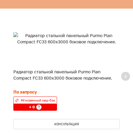
Радиатор стальной панельный Purmo Plan
Р
Compact FC33 600x3000 боковое подключение.
C
По запросу
П
Мгновенный кеш-бэк
+ 0
?
КОНСУЛЬТАЦИЯ