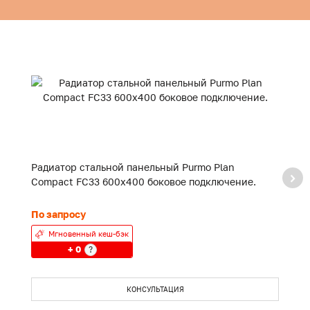
Радиатор стальной панельный Purmo Plan
Р
Compact FC33 600x400 боковое подключение.
C
По запросу
П
Мгновенный кеш-бэк
+ 0
?
КОНСУЛЬТАЦИЯ