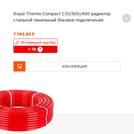
Royal Thermo Compact C33/500/400 радиатор
R
стальной панельный боковое подключение
с
7 763.80 ₽
8 
Мгновенный кеш-бэк
+ 78
?
КОНСУЛЬТАЦИЯ