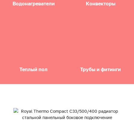
Водонагреватели
Конвекторы
Теплый пол
Трубы и фитинги