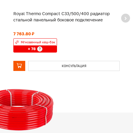
Royal Thermo Compact C33/500/400 радиатор
R
стальной панельный боковое подключение
с
7 763.80 ₽
8 
Мгновенный кеш-бэк
+ 78
?
КОНСУЛЬТАЦИЯ