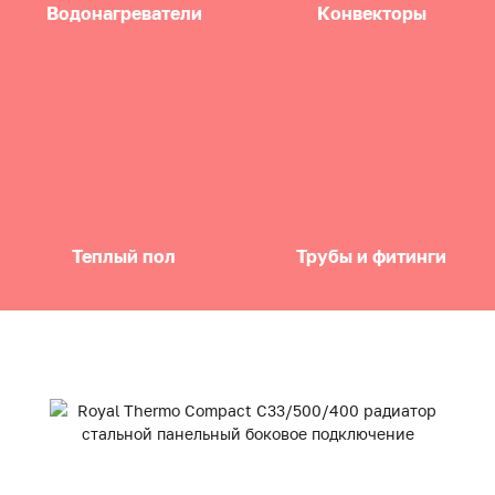
Водонагреватели
Конвекторы
Теплый пол
Трубы и фитинги