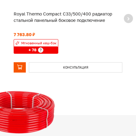
Royal Thermo Compact C33/500/400 радиатор
R
стальной панельный боковое подключение
с
7 763.80 ₽
8 
Мгновенный кеш-бэк
+ 78
?
КОНСУЛЬТАЦИЯ