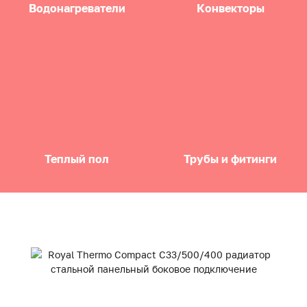
Водонагреватели
Конвекторы
Теплый пол
Трубы и фитинги