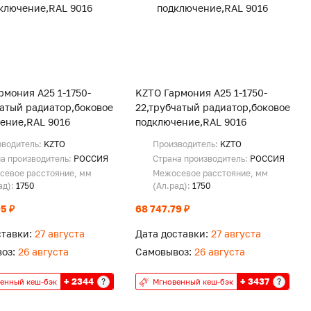
рмония А25 1-1750-
KZTO Гармония А25 1-1750-
чатый радиатор,боковое
22,трубчатый радиатор,боковое
ение,RAL 9016
подключение,RAL 9016
зводитель:
KZTO
Производитель:
KZTO
а производитель:
РОССИЯ
Страна производитель:
РОССИЯ
севое расстояние, мм
Межосевое расстояние, мм
ад):
1750
(Ал.рад):
1750
5 ₽
68 747.79 ₽
ставки:
27 августа
Дата доставки:
27 августа
оз:
26 августа
Самовывоз:
26 августа
+ 2344
+ 3437
?
?
енный кеш-бэк
Мгновенный кеш-бэк