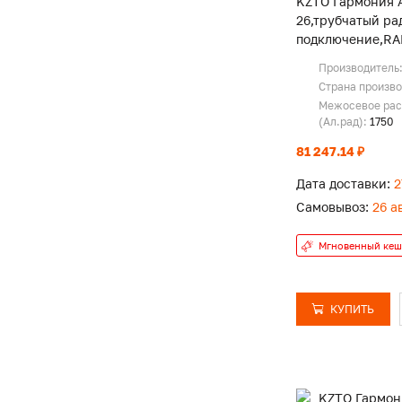
KZTO Гармония А
26,трубчатый ра
подключение,RA
Производитель
Страна произв
Межосевое рас
(Ал.рад):
1750
81 247.14 ₽
Дата доставки:
2
Самовывоз:
26 а
Мгновенный кеш
КУПИТЬ