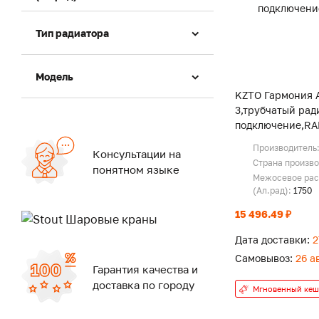
Тип радиатора
Модель
KZTO Гармония А
3,трубчатый рад
подключение,RA
Производитель
Консультации на
Страна произв
понятном языке
Межосевое рас
(Ал.рад):
1750
15 496.49 ₽
Дата доставки:
2
Самовывоз:
26 а
Гарантия качества и
доставка по городу
Мгновенный кеш