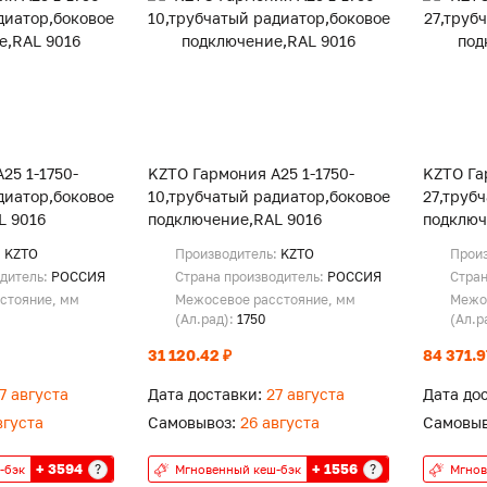
25 1-1750-
KZTO Гармония А25 1-1750-
KZTO Га
диатор,боковое
10,трубчатый радиатор,боковое
27,труб
L 9016
подключение,RAL 9016
подключ
:
KZTO
Производитель:
KZTO
Прои
одитель:
РОССИЯ
Страна производитель:
РОССИЯ
Стран
стояние, мм
Межосевое расстояние, мм
Межо
(Ал.рад):
1750
(Ал.р
31 120.42 ₽
84 371.9
7 августа
Дата доставки:
27 августа
Дата до
вгуста
Самовывоз:
26 августа
Самовыв
+ 3594
+ 1556
?
?
-бэк
Мгновенный кеш-бэк
Мгнов