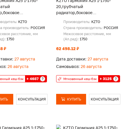
рмония А25 1-1750-
KZTO Гармония А25 1-1750-
чатый
20,трубчатый
р,боковое
радиатор,боковое
ение,RAL 9016
подключение,RAL 9016
зводитель:
KZTO
Производитель:
KZTO
а производитель:
РОССИЯ
Страна производитель:
РОССИЯ
севое расстояние, мм
Межосевое расстояние, мм
ад):
1750
(Ал.рад):
1750
8 ₽
62 498.12 ₽
ставки:
27 августа
Дата доставки:
27 августа
оз:
26 августа
Самовывоз:
26 августа
+ 4687
+ 3125
?
?
енный кеш-бэк
Мгновенный кеш-бэк
ПИТЬ
КОНСУЛЬТАЦИЯ
КУПИТЬ
КОНСУЛЬТАЦИЯ