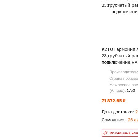
KZTO Гармония А
23,трубчатый ра
подключение,RA
Производитель
Страна произв
Межосевое рас
(Ал.рад):
1750
71 872.65 ₽
Дата доставки:
2
Самовывоз:
26 а
Мгновенный кеш