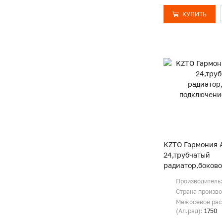
КУПИТЬ
KZTO Гармония А
24,трубчатый
радиатор,боков
подключение,RA
Производитель
Страна произв
Межосевое рас
(Ал.рад):
1750