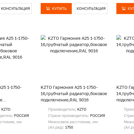
КОНСУЛЬТАЦИЯ
КУПИТЬ
КОНСУЛЬТАЦИЯ
КУ
25 1-1750-
KZTO Гармония А25 1-1750-
KZTO Га
16,трубчатый радиатор,боковое
14,труб
ое
подключение,RAL 9016
подключ
L 9016
:
KZTO
Производитель:
KZTO
Прои
одитель:
РОССИЯ
Страна производитель:
РОССИЯ
Стран
стояние, мм
Межосевое расстояние, мм
Межо
(Ал.рад):
1750
(Ал.р