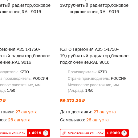
рмония А25 1-1750-
KZTO Гармония А25 1-1750-
чатый радиатор,боковое
19,трубчатый радиатор,боковое
ение,RAL 9016
подключение,RAL 9016
зводитель:
KZTO
Производитель:
KZTO
а производитель:
РОССИЯ
Страна производитель:
РОССИЯ
севое расстояние, мм
Межосевое расстояние, мм
ад):
1750
(Ал.рад):
1750
7 ₽
59 373.30 ₽
ставки:
27 августа
Дата доставки:
27 августа
оз:
26 августа
Самовывоз:
26 августа
+ 4219
+ 2969
?
?
енный кеш-бэк
Мгновенный кеш-бэк