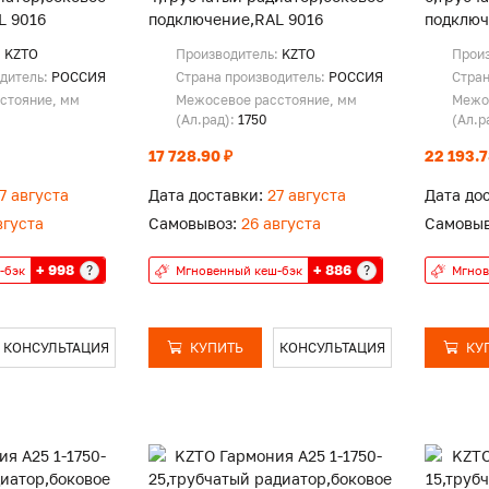
L 9016
подключение,RAL 9016
подключ
:
KZTO
Производитель:
KZTO
Прои
одитель:
РОССИЯ
Страна производитель:
РОССИЯ
Стран
стояние, мм
Межосевое расстояние, мм
Межо
(Ал.рад):
1750
(Ал.р
17 728.90 ₽
22 193.7
7 августа
Дата доставки:
27 августа
Дата до
вгуста
Самовывоз:
26 августа
Самовыв
+ 998
+ 886
?
?
-бэк
Мгновенный кеш-бэк
Мгнов
КОНСУЛЬТАЦИЯ
КУПИТЬ
КОНСУЛЬТАЦИЯ
КУ