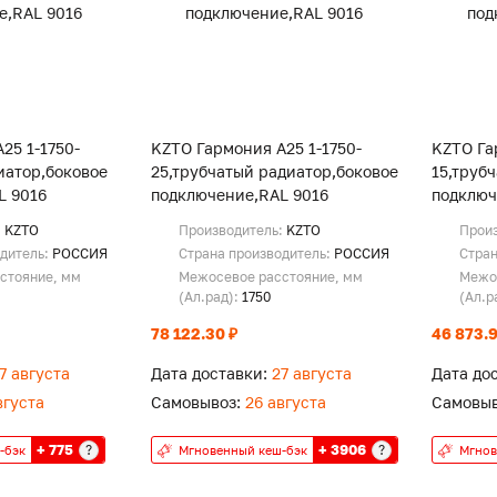
25 1-1750-
KZTO Гармония А25 1-1750-
KZTO Га
иатор,боковое
25,трубчатый радиатор,боковое
15,труб
L 9016
подключение,RAL 9016
подключ
:
KZTO
Производитель:
KZTO
Прои
одитель:
РОССИЯ
Страна производитель:
РОССИЯ
Стран
стояние, мм
Межосевое расстояние, мм
Межо
(Ал.рад):
1750
(Ал.р
78 122.30 ₽
46 873.9
7 августа
Дата доставки:
27 августа
Дата до
вгуста
Самовывоз:
26 августа
Самовыв
+ 775
+ 3906
?
?
-бэк
Мгновенный кеш-бэк
Мгнов