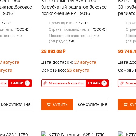
25 1-1750-
KZTO Гармония А25 1-1750-
KZTO Га
диатор,боковое
9,трубчатый радиатор,боковое
30,труб
L 9016
подключение,RAL 9016
радиато
подключ
:
KZTO
Производитель:
KZTO
Прои
одитель:
РОССИЯ
Страна производитель:
РОССИЯ
Стран
стояние, мм
Межосевое расстояние, мм
Межо
(Ал.рад):
1750
(Ал.р
28 891.08 ₽
93 746.4
7 августа
Дата доставки:
27 августа
Дата до
вгуста
Самовывоз:
26 августа
Самовыв
+ 4062
+ 1445
?
?
-бэк
Мгновенный кеш-бэк
Мгнов
КОНСУЛЬТАЦИЯ
КУПИТЬ
КОНСУЛЬТАЦИЯ
КУ