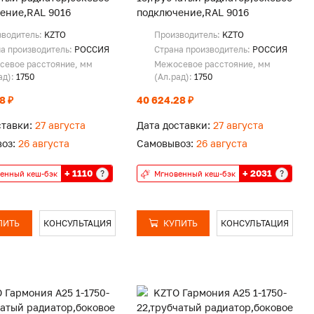
ение,RAL 9016
подключение,RAL 9016
зводитель:
KZTO
Производитель:
KZTO
а производитель:
РОССИЯ
Страна производитель:
РОССИЯ
севое расстояние, мм
Межосевое расстояние, мм
ад):
1750
(Ал.рад):
1750
8 ₽
40 624.28 ₽
ставки:
27 августа
Дата доставки:
27 августа
оз:
26 августа
Самовывоз:
26 августа
+ 1110
+ 2031
?
?
енный кеш-бэк
Мгновенный кеш-бэк
ПИТЬ
КОНСУЛЬТАЦИЯ
КУПИТЬ
КОНСУЛЬТАЦИЯ