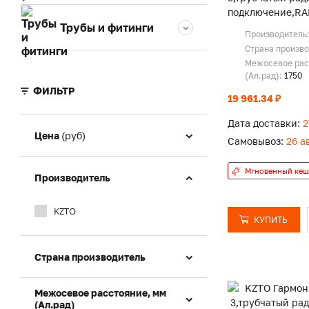
подключение,RA
Трубы и фитинги
Производитель
Страна произв
Межосевое рас
(Ал.рад):
1750
ФИЛЬТР
19 961.34 ₽
Дата доставки:
2
Цена
(руб)
Самовывоз:
26 а
Мгновенный кеш
Производитель
KZTO
КУПИТЬ
Страна производитель
Межосевое расстояние, мм
(Ал.рад)