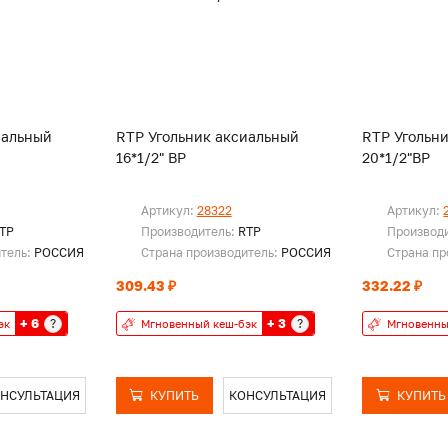
иальный
RTP Угольник аксиальный
RTP Угольн
16*1/2" ВР
20*1/2"ВР
Артикул:
28322
Артикул:
TP
Производитель:
RTP
Производ
итель:
РОССИЯ
Страна производитель:
РОССИЯ
Страна пр
309.43 ₽
332.22 ₽
+ 6
+ 3
?
?
эк
Мгновенный кеш-бэк
Мгновенны
НСУЛЬТАЦИЯ
КУПИТЬ
КОНСУЛЬТАЦИЯ
КУПИТЬ