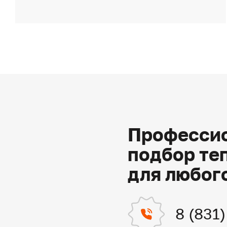
Профессио
подбор те
для любог
8 (831