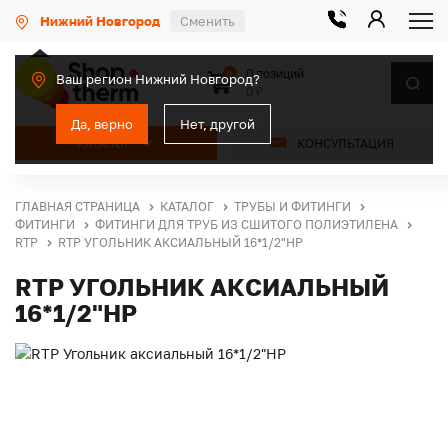
Нижний Новгород
Сменить
0 позиций
0
Ваш регион Нижний Новгород?
0 ₽
Да, верно
Нет, другой
КАТАЛОГ
КОНСУЛЬТАЦИЯ
ГЛАВНАЯ СТРАНИЦА
КАТАЛОГ
ТРУБЫ И ФИТИНГИ
ФИТИНГИ
ФИТИНГИ ДЛЯ ТРУБ ИЗ СШИТОГО ПОЛИЭТИЛЕНА
RTP
RTP УГОЛЬНИК АКСИАЛЬНЫЙ 16*1/2"НР
RTP УГОЛЬНИК АКСИАЛЬНЫЙ
16*1/2"НР