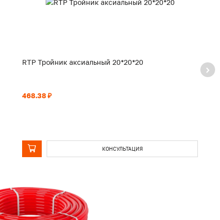
RTP Тройник аксиальный 20*20*20
R
468.38 ₽
62
КОНСУЛЬТАЦИЯ