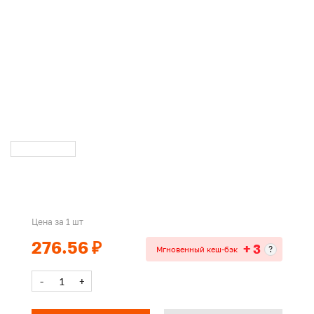
Цена за 1 шт
276.56 ₽
+ 3
?
Мгновенный кеш-бэк
-
+