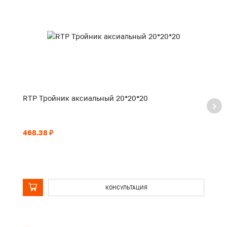
RTP Тройник аксиальный 20*20*20
R
468.38 ₽
62
КОНСУЛЬТАЦИЯ