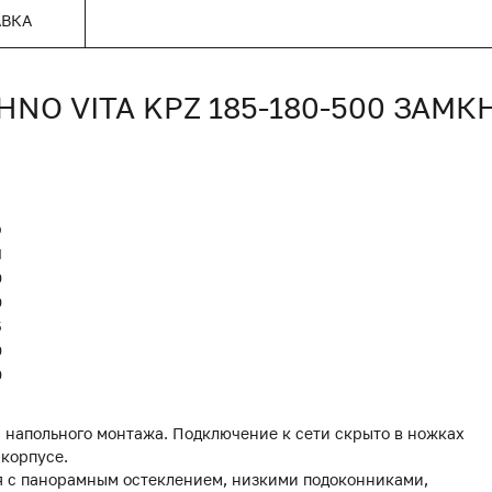
АВКА
O VITA KPZ 185-180-500 ЗАМ
O
Я
0
0
5
0
0
 напольного монтажа. Подключение к сети скрыто в ножках
 корпусе.
я с панорамным остеклением, низкими подоконниками,