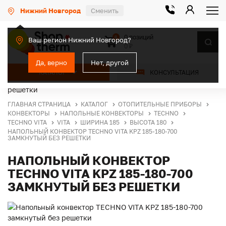
Нижний Новгород
Сменить
0 позиций
0
Ваш регион Нижний Новгород?
0 ₽
Да, верно
Нет, другой
КАТАЛОГ
КОНСУЛЬТАЦИЯ
ГЛАВНАЯ СТРАНИЦА
КАТАЛОГ
ОТОПИТЕЛЬНЫЕ ПРИБОРЫ
КОНВЕКТОРЫ
НАПОЛЬНЫЕ КОНВЕКТОРЫ
TECHNO
TECHNO VITA
VITA
ШИРИНА 185
ВЫСОТА 180
НАПОЛЬНЫЙ КОНВЕКТОР TECHNO VITA KPZ 185-180-700
ЗАМКНУТЫЙ БЕЗ РЕШЕТКИ
НАПОЛЬНЫЙ КОНВЕКТОР
TECHNO VITA KPZ 185-180-700
ЗАМКНУТЫЙ БЕЗ РЕШЕТКИ