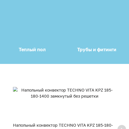
Теплый пол
Трубы и фитинги
Напольный конвектор TECHNO VITA KPZ 185-180-
Н