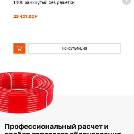
1400 замкнутый без решетки
2
25 427.02 ₽
39
КОНСУЛЬТАЦИЯ
Профессиональный расчет и
подбор теплового оборудования