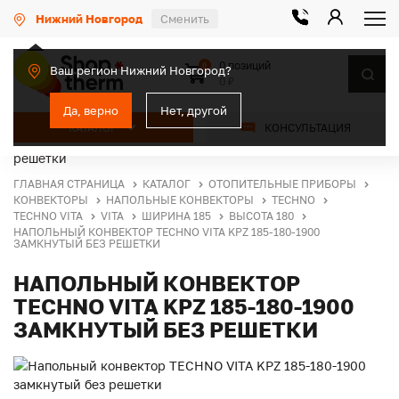
Нижний Новгород
Сменить
0 позиций
0
Ваш регион Нижний Новгород?
0 ₽
Да, верно
Нет, другой
КАТАЛОГ
КОНСУЛЬТАЦИЯ
ГЛАВНАЯ СТРАНИЦА
КАТАЛОГ
ОТОПИТЕЛЬНЫЕ ПРИБОРЫ
КОНВЕКТОРЫ
НАПОЛЬНЫЕ КОНВЕКТОРЫ
TECHNO
TECHNO VITA
VITA
ШИРИНА 185
ВЫСОТА 180
НАПОЛЬНЫЙ КОНВЕКТОР TECHNO VITA KPZ 185-180-1900
ЗАМКНУТЫЙ БЕЗ РЕШЕТКИ
НАПОЛЬНЫЙ КОНВЕКТОР
TECHNO VITA KPZ 185-180-1900
ЗАМКНУТЫЙ БЕЗ РЕШЕТКИ