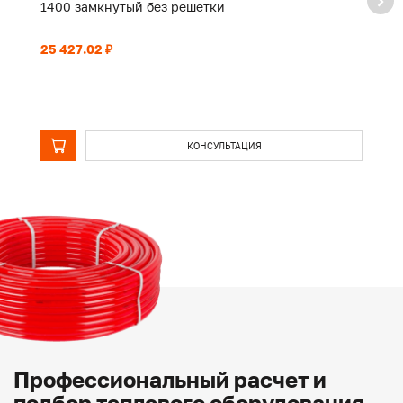
1400 замкнутый без решетки
2
25 427.02 ₽
39
КОНСУЛЬТАЦИЯ
Профессиональный расчет и
подбор теплового оборудования