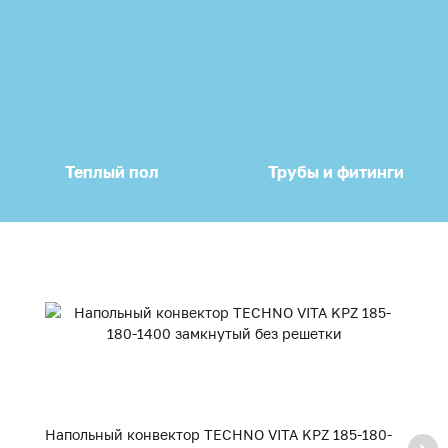
Теплый пол
Трубы и фитинги
Напольный конвектор TECHNO VITA KPZ 185-180-
Н