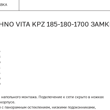
АВКА
O VITA KPZ 185-180-1700 ЗАМ
O
Я
0
4
5
0
0
 напольного монтажа. Подключение к сети скрыто в ножках
 корпусе.
я с панорамным остеклением, низкими подоконниками,