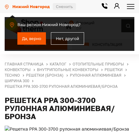
Нижний Новгород
Сменить
0 позиций
0
Ваш регион Нижний Новгород?
0 ₽
Да, верно
Нет, другой
КАТАЛОГ
КОНСУЛЬТАЦИЯ
ГЛАВНАЯ СТРАНИЦА
КАТАЛОГ
ОТОПИТЕЛЬНЫЕ ПРИБОРЫ
КОНВЕКТОРЫ
ВНУТРИПОЛЬНЫЕ КОНВЕКТОРЫ
РЕШЕТКИ
TECHNO
РЕШЕТКИ (БРОНЗА)
РУЛОННАЯ АЛЛЮМИНЕВАЯ
ШИРИНА 300
РЕШЕТКА PPA 300-3700 РУЛОННАЯ АЛЮМИНИЕВАЯ/БРОНЗА
РЕШЕТКА PPA 300-3700
РУЛОННАЯ АЛЮМИНИЕВАЯ/
БРОНЗА