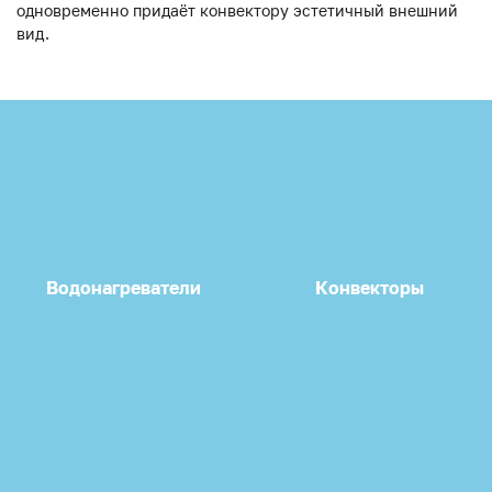
одновременно придаёт конвектору эстетичный внешний
вид.
Водонагреватели
Конвекторы