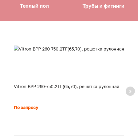
Теплый пол
Трубы и фитинги
Vitron ВРР 260-750.2ТГ(65,70), решетка рулонная
Vi
По запросу
П