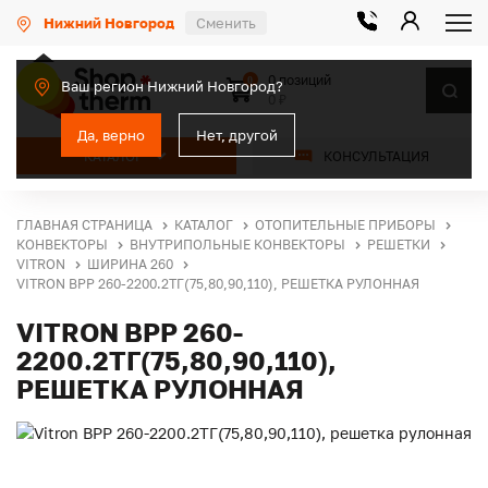
Нижний Новгород
Сменить
0 позиций
0
Ваш регион Нижний Новгород?
0 ₽
Да, верно
Нет, другой
КАТАЛОГ
КОНСУЛЬТАЦИЯ
ГЛАВНАЯ СТРАНИЦА
КАТАЛОГ
ОТОПИТЕЛЬНЫЕ ПРИБОРЫ
КОНВЕКТОРЫ
ВНУТРИПОЛЬНЫЕ КОНВЕКТОРЫ
РЕШЕТКИ
VITRON
ШИРИНА 260
VITRON ВРР 260-2200.2ТГ(75,80,90,110), РЕШЕТКА РУЛОННАЯ
VITRON ВРР 260-
2200.2ТГ(75,80,90,110),
РЕШЕТКА РУЛОННАЯ