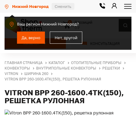
Нижний Новгород
Сменить
0 позиций
0
Ваш регион Нижний Новгород?
0 ₽
Да, верно
Нет, другой
КАТАЛОГ
КОНСУЛЬТАЦИЯ
ГЛАВНАЯ СТРАНИЦА
КАТАЛОГ
ОТОПИТЕЛЬНЫЕ ПРИБОРЫ
КОНВЕКТОРЫ
ВНУТРИПОЛЬНЫЕ КОНВЕКТОРЫ
РЕШЕТКИ
VITRON
ШИРИНА 260
VITRON ВРР 260-1600.4ТК(150), РЕШЕТКА РУЛОННАЯ
VITRON ВРР 260-1600.4ТК(150),
РЕШЕТКА РУЛОННАЯ