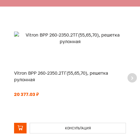
Vitron ВРР 260-2350.2ТГ(55,65,70), решетка
Vi
рулонная
р
20 377.03 ₽
5 
КОНСУЛЬТАЦИЯ