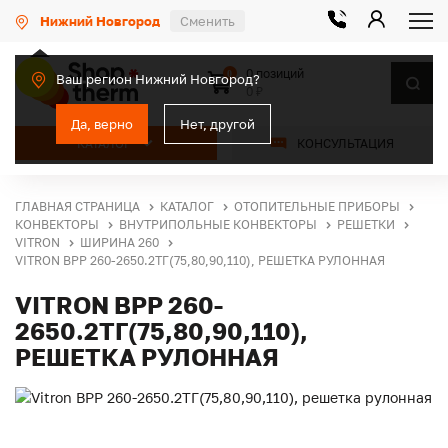
Нижний Новгород
Сменить
0 позиций
0
Ваш регион Нижний Новгород?
0 ₽
Да, верно
Нет, другой
КАТАЛОГ
КОНСУЛЬТАЦИЯ
ГЛАВНАЯ СТРАНИЦА
КАТАЛОГ
ОТОПИТЕЛЬНЫЕ ПРИБОРЫ
КОНВЕКТОРЫ
ВНУТРИПОЛЬНЫЕ КОНВЕКТОРЫ
РЕШЕТКИ
VITRON
ШИРИНА 260
VITRON ВРР 260-2650.2ТГ(75,80,90,110), РЕШЕТКА РУЛОННАЯ
VITRON ВРР 260-
2650.2ТГ(75,80,90,110),
РЕШЕТКА РУЛОННАЯ