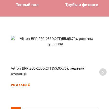
Теплый пол
Трубы и фитинги
Vitron ВРР 260-2350.2ТГ(55,65,70), решетка
Vi
рулонная
р
20 377.03 ₽
5 