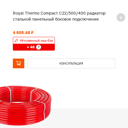
Royal Thermo Compact C22/500/400 радиатор
R
стальной панельный боковое подключение
с
4 805.48 ₽
5 
Мгновенный кеш-бэк
+ 48
?
КОНСУЛЬТАЦИЯ