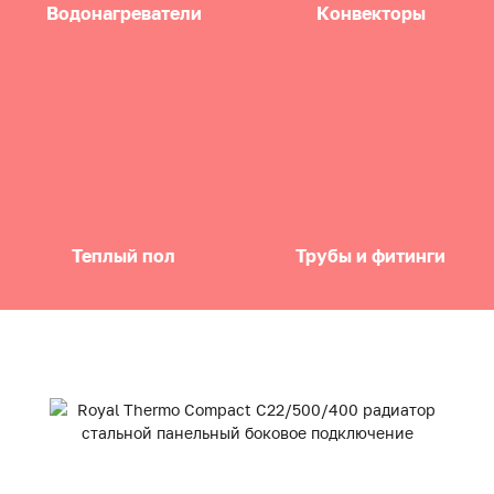
Водонагреватели
Конвекторы
Теплый пол
Трубы и фитинги