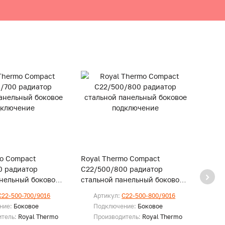
mo Compact
Royal Thermo Compact
Royal
0 радиатор
C22/500/800 радиатор
C22/
анельный боковое
стальной панельный боковое
сталь
е
подключение
подк
C22-500-700/9016
Артикул:
C22-500-800/9016
Ар
ние:
Боковое
Подключение:
Боковое
По
итель:
Royal Thermo
Производитель:
Royal Thermo
Пр