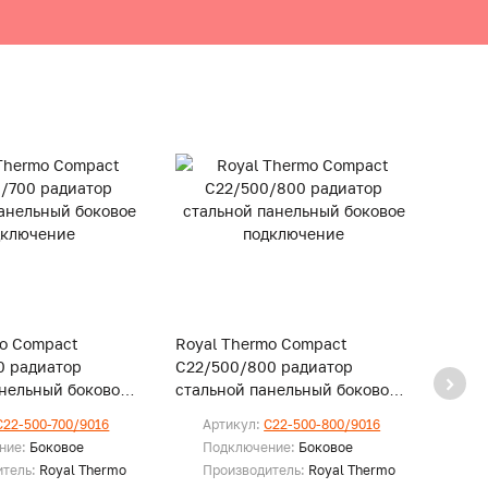
mo Compact
Royal Thermo Compact
Royal
0 радиатор
C22/500/800 радиатор
C22/
анельный боковое
стальной панельный боковое
сталь
е
подключение
подк
C22-500-700/9016
Артикул:
C22-500-800/9016
Ар
ние:
Боковое
Подключение:
Боковое
По
итель:
Royal Thermo
Производитель:
Royal Thermo
Пр