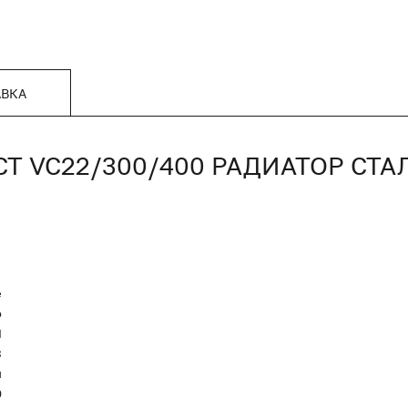
АВКА
ACT VC22/300/400 РАДИАТОР С
е
o
Я
3
п
0