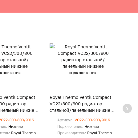
o Ventil Compact
Royal Thermo Ventil Compact
Royal
00 радиатор
VC22/300/900 радиатор
VC22
анельный нижнее
стальной/панельный нижнее
стал
е
подключение
подк
VC22-300-800/9016
Артикул:
VC22-300-900/9016
Ар
ние:
Нижние
Подключение:
Нижние
По
итель:
Royal Thermo
Производитель:
Royal Thermo
Пр