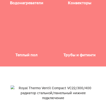
Водонагреватели
Конвекторы
Теплый пол
Трубы и фитинги