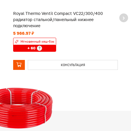
Royal Thermo Ventil Compact VC22/300/400
R
радиатор стальной/панельный нижнее
р
подключение
п
5 966.97 ₽
6 
Мгновенный кеш-бэк
+ 60
?
КОНСУЛЬТАЦИЯ