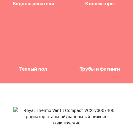
Водонагреватели
Конвекторы
Теплый пол
Трубы и фитинги