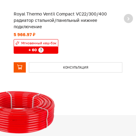
Royal Thermo Ventil Compact VC22/300/400
R
радиатор стальной/панельный нижнее
р
подключение
п
5 966.97 ₽
6 
Мгновенный кеш-бэк
+ 60
?
КОНСУЛЬТАЦИЯ