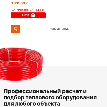
3 891.00 ₽
5 
Мгновенный кеш-бэк
+ 311
?
КОНСУЛЬТАЦИЯ
Профессиональный расчет и
подбор теплового оборудования
для любого объекта