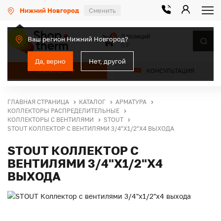
Нижний Новгород
Сменить
0 позиций
0
Ваш регион Нижний Новгород?
0 ₽
Да, верно
Нет, другой
КАТАЛОГ
КОНСУЛЬТАЦИЯ
ГЛАВНАЯ СТРАНИЦА
КАТАЛОГ
АРМАТУРА
КОЛЛЕКТОРЫ РАСПРЕДЕЛИТЕЛЬНЫЕ
КОЛЛЕКТОРЫ С ВЕНТИЛЯМИ
STOUT
STOUT КОЛЛЕКТОР С ВЕНТИЛЯМИ 3/4"Х1/2"Х4 ВЫХОДА
STOUT КОЛЛЕКТОР С
ВЕНТИЛЯМИ 3/4"Х1/2"Х4
ВЫХОДА