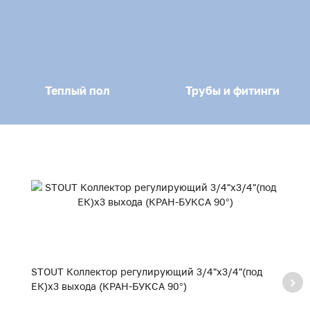
Теплый пол
Трубы и фитинги
STOUT Коллектор регулирующий 3/4"х3/4"(под
S
ЕК)х3 выхода (КРАН-БУКСА 90°)
п