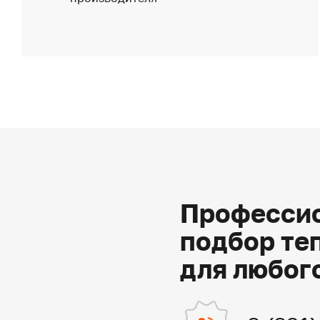
Профессио
подбор те
для любог