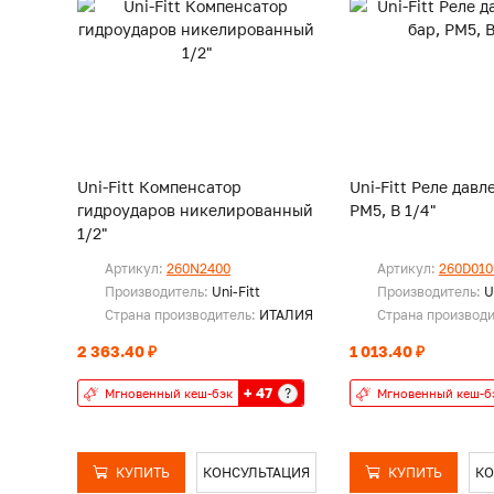
Uni-Fitt Компенсатор
Uni-Fitt Реле давл
гидроударов никелированный
РМ5, В 1/4"
1/2"
Артикул:
260N2400
Артикул:
260D010
Производитель:
Uni-Fitt
Производитель:
U
Страна производитель:
ИТАЛИЯ
Страна производ
2 363.40 ₽
1 013.40 ₽
+ 47
?
Мгновенный кеш-бэк
Мгновенный кеш-б
КУПИТЬ
КОНСУЛЬТАЦИЯ
КУПИТЬ
КО