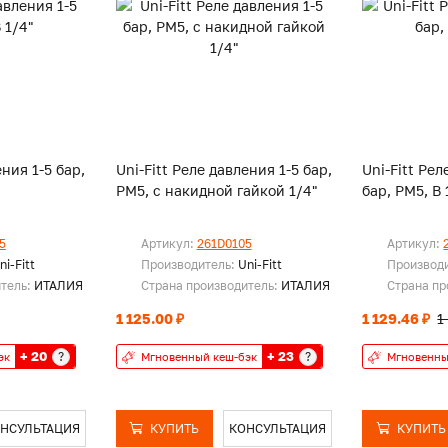
ения 1-5 бар,
Uni-Fitt Реле давления 1-5 бар,
Uni-Fitt Рел
РМ5, с накидной гайкой 1/4"
бар, РМ5, В 
5
Артикул:
261D0105
Артикул:
ni-Fitt
Производитель:
Uni-Fitt
Производ
итель:
ИТАЛИЯ
Страна производитель:
ИТАЛИЯ
Страна пр
1 125.00 ₽
1 129.46 ₽
1
+ 20
+ 23
?
?
эк
Мгновенный кеш-бэк
Мгновенны
НСУЛЬТАЦИЯ
КУПИТЬ
КОНСУЛЬТАЦИЯ
КУПИТЬ