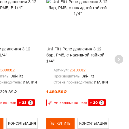
е давления 3-12
Uni-Fitt Реле давления 3-12
Uni-F
1/4"
бар, РМ5, с накидной гайкой
пониж
1/4"
1/4"
260D0312
Артикул:
261D0312
Ар
итель:
Uni-Fitt
Производитель:
Uni-Fitt
Пр
оизводитель:
ИТАЛИЯ
Страна производитель:
ИТАЛИЯ
Ст
 328.89 ₽
1 480.50 ₽
1 601.
+ 23
+ 30
?
?
й кеш-бэк
Мгновенный кеш-бэк
Мг
КОНСУЛЬТАЦИЯ
КУПИТЬ
КОНСУЛЬТАЦИЯ