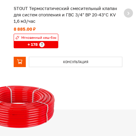
STOUT Термостатический смесительный клапан
S
для систем отопления и ГВС 3/4" ВР 20-43°C KV
т
1,6 м3/час
8 885.00 ₽
17
Мгновенный кеш-бэк
+ 178
?
КОНСУЛЬТАЦИЯ