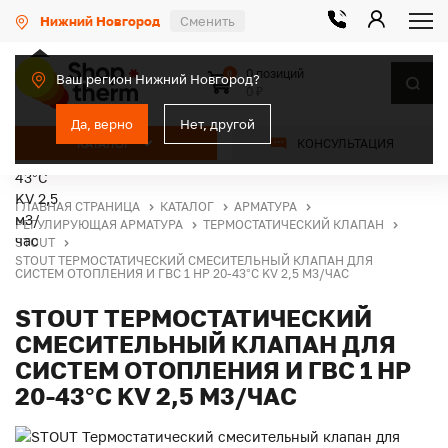
Нижний Новгород
Сменить
0 позиций
0
Ваш регион Нижний Новгород?
0 ₽
Да, верно
Нет, другой
КАТАЛОГ
КОНСУЛЬТАЦИЯ
ГЛАВНАЯ СТРАНИЦА
КАТАЛОГ
АРМАТУРА
РЕГУЛИРУЮЩАЯ АРМАТУРА
ТЕРМОСТАТИЧЕСКИЙ КЛАПАН
STOUT
STOUT ТЕРМОСТАТИЧЕСКИЙ СМЕСИТЕЛЬНЫЙ КЛАПАН ДЛЯ
СИСТЕМ ОТОПЛЕНИЯ И ГВС 1 НР 20-43°C KV 2,5 М3/ЧАС
STOUT ТЕРМОСТАТИЧЕСКИЙ
СМЕСИТЕЛЬНЫЙ КЛАПАН ДЛЯ
СИСТЕМ ОТОПЛЕНИЯ И ГВС 1 НР
20-43°C KV 2,5 М3/ЧАС