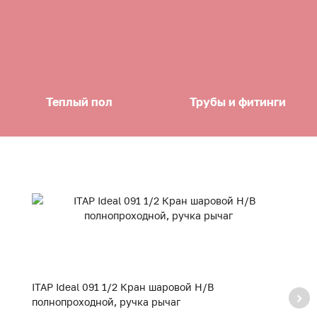
Теплый пол
Трубы и фитинги
ITAP Ideal 091 1/2 Кран шаровой Н/В
IT
полнопроходной, ручка рычаг
п