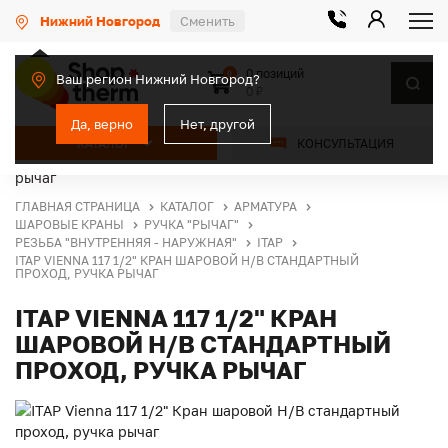
Нижний Новгород
Сменить
0 позиций
0
Ваш регион Нижний Новгород?
0 ₽
Да, верно
Нет, другой
КАТАЛОГ
КОНСУЛЬТАЦИЯ
ГЛАВНАЯ СТРАНИЦА
КАТАЛОГ
АРМАТУРА
ШАРОВЫЕ КРАНЫ
РУЧКА "РЫЧАГ"
РЕЗЬБА "ВНУТРЕННЯЯ - НАРУЖНАЯ"
ITAP
ITAP VIENNA 117 1/2" КРАН ШАРОВОЙ Н/В СТАНДАРТНЫЙ
ПРОХОД, РУЧКА РЫЧАГ
ITAP VIENNA 117 1/2" КРАН
ШАРОВОЙ Н/В СТАНДАРТНЫЙ
ПРОХОД, РУЧКА РЫЧАГ