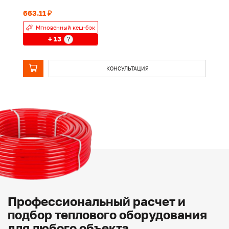
663.11 ₽
98
Мгновенный кеш-бэк
+ 13
?
КОНСУЛЬТАЦИЯ
Профессиональный расчет и
подбор теплового оборудования
для любого объекта