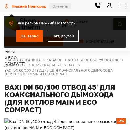
Нижний Новгород
Сменить
0 позиций
0
Ваш регион Нижний Новгород?
0 ₽
Да, верно
Нет, другой
КАТАЛОГ
КОНСУЛЬТАЦИЯ
ГЛАВНАЯ СТРАНИЦА
КАТАЛОГ
КОТЕЛЬНОЕ ОБОРУДОВАНИЕ
ДЫМОХОДЫ
КОАКСИАЛЬНЫЕ
BAXI
BAXI DN 60/100 ОТВОД 45' ДЛЯ КОАКСИАЛЬНОГО ДЫМОХОДА
(ДЛЯ КОТЛОВ MAIN И ECO COMPACT)
BAXI DN 60/100 ОТВОД 45' ДЛЯ
КОАКСИАЛЬНОГО ДЫМОХОДА
(ДЛЯ КОТЛОВ MAIN И ECO
COMPACT)
-3%