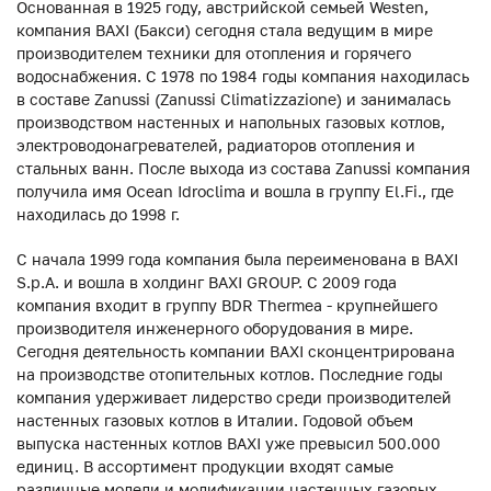
Основанная в 1925 году, австрийской семьей Westen,
компания BAXI (Бакси) сегодня стала ведущим в мире
производителем техники для отопления и горячего
водоснабжения. С 1978 по 1984 годы компания находилась
в составе Zanussi (Zanussi Climatizzazione) и занималась
производством настенных и напольных газовых котлов,
электроводонагревателей, радиаторов отопления и
стальных ванн. После выхода из состава Zanussi компания
получила имя Ocean Idroclima и вошла в группу El.Fi., где
находилась до 1998 г.
С начала 1999 года компания была переименована в BAXI
S.p.A. и вошла в холдинг BAXI GROUP. С 2009 года
компания входит в группу BDR Thermea - крупнейшего
производителя инженерного оборудования в мире.
Сегодня деятельность компании BAXI сконцентрирована
на производстве отопительных котлов. Последние годы
компания удерживает лидерство среди производителей
настенных газовых котлов в Италии. Годовой объем
выпуска настенных котлов BAXI уже превысил 500.000
единиц. В ассортимент продукции входят самые
различные модели и модификации настенных газовых