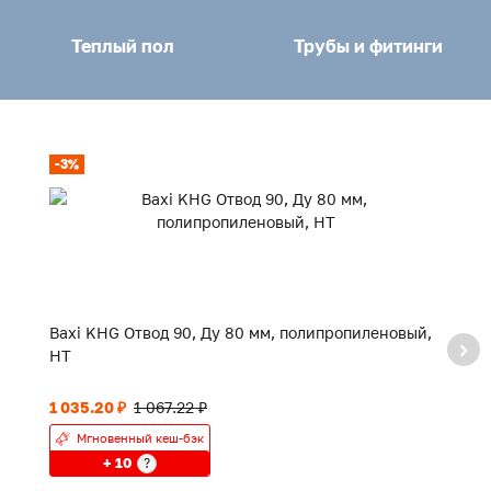
Теплый пол
Трубы и фитинги
-3%
-
Baxi KHG Отвод 90, Ду 80 мм, полипропиленовый,
Ba
HT
1 035.20 ₽
1 067.22 ₽
1 
Мгновенный кеш-бэк
+ 10
?