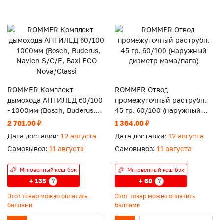
ROMMER Комплект
ROMMER Отвод
дымохода АНТИЛЕД 60/100
промежуточный раструбн.
- 1000мм (Bosch, Buderus,
45 гр. 60/100 (наружный
Navien S/C/E, Baxi ECO
диаметр мама/папа)
2 701.00 ₽
1 364.00 ₽
Nova/Classi
Дата доставки:
12 августа
Дата доставки:
12 августа
Самовывоз:
11 августа
Самовывоз:
11 августа
Мгновенный кеш-бэк
Мгновенный кеш-бэк
+ 135
+ 68
?
?
Этот товар можно оплатить
Этот товар можно оплатить
баллами
баллами