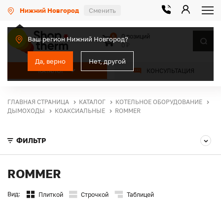
Нижний Новгород
Сменить
0 позиций
0
Ваш регион Нижний Новгород?
0 ₽
Да, верно
Нет, другой
КАТАЛОГ
КОНСУЛЬТАЦИЯ
ГЛАВНАЯ СТРАНИЦА
КАТАЛОГ
КОТЕЛЬНОЕ ОБОРУДОВАНИЕ
ДЫМОХОДЫ
КОАКСИАЛЬНЫЕ
ROMMER
ФИЛЬТР
ROMMER
Вид:
Плиткой
Строчкой
Таблицей