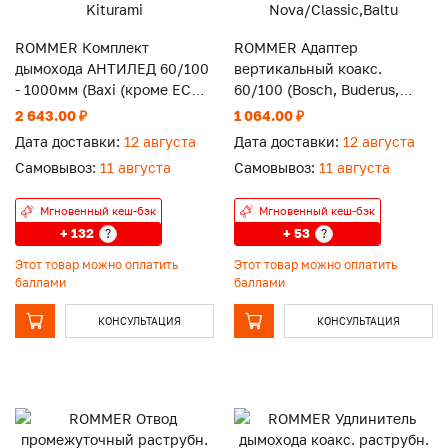
ROMMER Комплект
ROMMER Адаптер
дымохода АНТИЛЕД 60/100
вертикальный коакс.
- 1000мм (Baxi (кроме ECO
60/100 (Bosch, Buderus,
Nova/Classic), Viessmann,
Navien S/C/E, Baxi ECO
2 643.00 ₽
1 064.00 ₽
Kiturami
Nova/Classic,Baltu
Дата доставки:
12 августа
Дата доставки:
12 августа
Самовывоз:
11 августа
Самовывоз:
11 августа
Мгновенный кеш-бэк
Мгновенный кеш-бэк
+ 132
+ 53
?
?
Этот товар можно оплатить
Этот товар можно оплатить
баллами
баллами
КОНСУЛЬТАЦИЯ
КОНСУЛЬТАЦИЯ