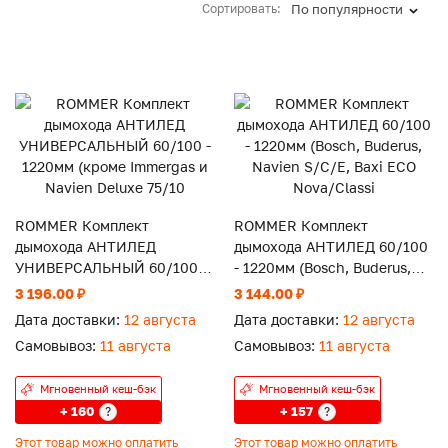
Сортировать:
По популярности
ROMMER Комплект
ROMMER Комплект
дымохода АНТИЛЕД
дымохода АНТИЛЕД 60/100
УНИВЕРСАЛЬНЫЙ 60/100 -
- 1220мм (Bosch, Buderus,
1220мм (кроме Immergas и
Navien S/C/E, Baxi ECO
3 196.00 ₽
3 144.00 ₽
Navien Deluxe 75/10
Nova/Classi
Дата доставки:
12 августа
Дата доставки:
12 августа
Самовывоз:
11 августа
Самовывоз:
11 августа
Мгновенный кеш-бэк
Мгновенный кеш-бэк
+ 160
+ 157
?
?
Этот товар можно оплатить
Этот товар можно оплатить