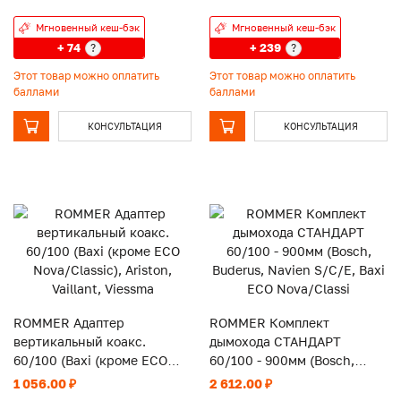
Мгновенный кеш-бэк
Мгновенный кеш-бэк
+ 74
+ 239
?
?
Этот товар можно оплатить
Этот товар можно оплатить
баллами
баллами
КОНСУЛЬТАЦИЯ
КОНСУЛЬТАЦИЯ
ROMMER Адаптер
ROMMER Комплект
вертикальный коакс.
дымохода СТАНДАРТ
60/100 (Baxi (кроме ECO
60/100 - 900мм (Bosch,
Nova/Classic), Ariston,
Buderus, Navien S/C/E, Baxi
1 056.00 ₽
2 612.00 ₽
Vaillant, Viessma
ECO Nova/Classi