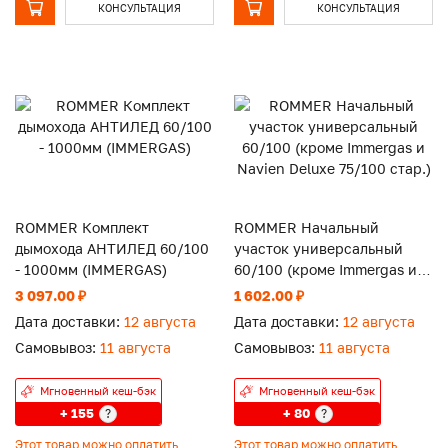
КОНСУЛЬТАЦИЯ
КОНСУЛЬТАЦИЯ
ROMMER Комплект
ROMMER Начальный
дымохода АНТИЛЕД 60/100
участок универсальный
- 1000мм (IMMERGAS)
60/100 (кроме Immergas и
Navien Deluxe 75/100 стар.)
3 097.00 ₽
1 602.00 ₽
Дата доставки:
12 августа
Дата доставки:
12 августа
Самовывоз:
11 августа
Самовывоз:
11 августа
Мгновенный кеш-бэк
Мгновенный кеш-бэк
+ 155
+ 80
?
?
Этот товар можно оплатить
Этот товар можно оплатить