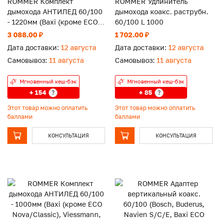
ROMMER Комплект
ROMMER Удлинитель
дымохода АНТИЛЕД 60/100
дымохода коакс. раструбн.
- 1220мм (Baxi (кроме ECO
60/100 L 1000
Nova/Classic), Viessmann,
3 088.00 ₽
1 702.00 ₽
Kiturami
Дата доставки:
12 августа
Дата доставки:
12 августа
Самовывоз:
11 августа
Самовывоз:
11 августа
Мгновенный кеш-бэк
Мгновенный кеш-бэк
+ 154
+ 85
?
?
Этот товар можно оплатить
Этот товар можно оплатить
баллами
баллами
КОНСУЛЬТАЦИЯ
КОНСУЛЬТАЦИЯ