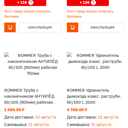
+ 136
+ 136
?
?
Этот товар можно оплатить
Этот товар можно оплатить
баллами
баллами
КОНСУЛЬТАЦИЯ
КОНСУЛЬТАЦИЯ
ROMMER Труба с
ROMMER Удлинитель
наконечником АНТИЛЁД
дымохода коакс. раструбн.
60/100 (900мм) рабочая
60/100 L 2000
750мм
1 480.00 ₽
4 786.00 ₽
Дата доставки:
12 августа
Дата доставки:
12 августа
Самовывоз:
11 августа
Самовывоз:
11 августа