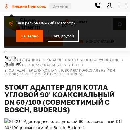
Нижний Новгород
Сменить
0 позиций
0
Ваш регион Нижний Новгород?
0 ₽
Да, верно
Нет, другой
КАТАЛОГ
КОНСУЛЬТАЦИЯ
ГЛАВНАЯ СТРАНИЦА
КАТАЛОГ
КОТЕЛЬНОЕ ОБОРУДОВАНИЕ
ДЫМОХОДЫ
КОАКСИАЛЬНЫЕ
STOUT
STOUT АДАПТЕР ДЛЯ КОТЛА УГЛОВОЙ 90' КОАКСИАЛЬНЫЙ DN
60/100 (СОВМЕСТИМЫЙ С BOSCH, BUDERUS)
STOUT АДАПТЕР ДЛЯ КОТЛА
УГЛОВОЙ 90' КОАКСИАЛЬНЫЙ
DN 60/100 (СОВМЕСТИМЫЙ С
BOSCH, BUDERUS)