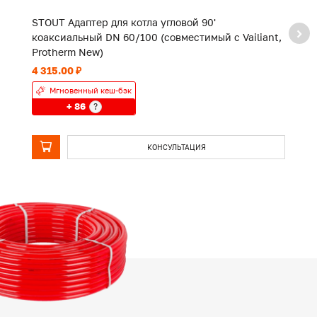
STOUT Адаптер для котла угловой 90'
S
коаксиальный DN 60/100 (совместимый с Vailiant,
6
Protherm New)
4 315.00 ₽
3 
Мгновенный кеш-бэк
+ 86
?
КОНСУЛЬТАЦИЯ