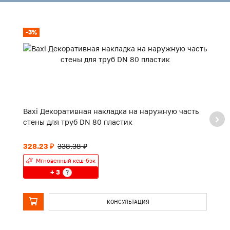
-3%
-
Baxi Декоративная накладка на наружную часть
B
стены для труб DN 80 пластик
с
328.23 ₽
338.38 ₽
75
Мгновенный кеш-бэк
+ 3
?
КОНСУЛЬТАЦИЯ