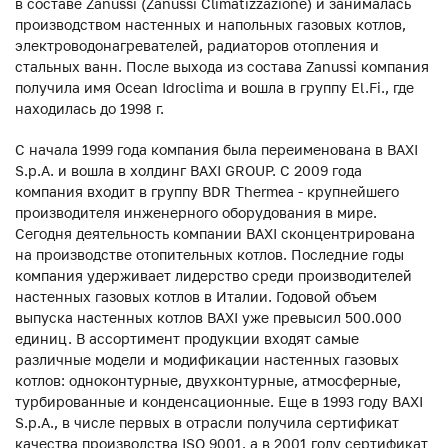
в составе Zanussi (Zanussi Climatizzazione) и занималась
производством настенных и напольных газовых котлов,
электроводонагревателей, радиаторов отопления и
стальных ванн. После выхода из состава Zanussi компания
получила имя Ocean Idroclima и вошла в группу El.Fi., где
находилась до 1998 г.
С начала 1999 года компания была переименована в BAXI
S.p.A. и вошла в холдинг BAXI GROUP. С 2009 года
компания входит в группу BDR Thermea - крупнейшего
производителя инженерного оборудования в мире.
Сегодня деятельность компании BAXI сконцентрирована
на производстве отопительных котлов. Последние годы
компания удерживает лидерство среди производителей
настенных газовых котлов в Италии. Годовой объем
выпуска настенных котлов BAXI уже превысил 500.000
единиц. В ассортимент продукции входят самые
различные модели и модификации настенных газовых
котлов: одноконтурные, двухконтурные, атмосферные,
турбированные и конденсационные. Еще в 1993 году BAXI
S.p.A., в числе первых в отрасли получила сертификат
качества производства ISO 9001, а в 2001 году сертификат