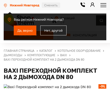
Нижний Новгород
Сменить
0 позиций
0
Ваш регион Нижний Новгород?
0 ₽
Да, верно
Нет, другой
КАТАЛОГ
КОНСУЛЬТАЦИЯ
ГЛАВНАЯ СТРАНИЦА
КАТАЛОГ
КОТЕЛЬНОЕ ОБОРУДОВАНИЕ
ДЫМОХОДЫ
КОМПЛЕКТУЮЩИЕ
BAXI
BAXI ПЕРЕХОДНОЙ КОМПЛЕКТ НА 2 ДЫМОХОДА DN 80
BAXI ПЕРЕХОДНОЙ КОМПЛЕКТ
НА 2 ДЫМОХОДА DN 80
-3%