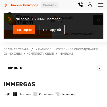
Нижний Новгород
Сменить
0 позиций
0
Ваш регион Нижний Новгород?
0 ₽
Да, верно
Нет, другой
КАТАЛОГ
КОНСУЛЬТАЦИЯ
ГЛАВНАЯ СТРАНИЦА
КАТАЛОГ
КОТЕЛЬНОЕ ОБОРУДОВАНИЕ
ДЫМОХОДЫ
КОМПЛЕКТУЮЩИЕ
IMMERGAS
ФИЛЬТР
IMMERGAS
Вид:
Плиткой
Строчкой
Таблицей